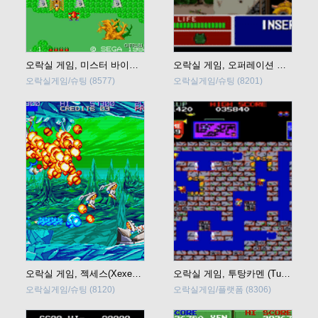
오락실 게임, 미스터 바이킹(Mister Viking) 바로 플레이
오락실 게임, 오퍼레이션 선더볼트(Operation Thunderbolt) 바로 플레이
오락실게임/슈팅
(8577)
오락실게임/슈팅
(8201)
오락실 게임, 젝세스(Xexex) 바로 플레이
오락실 게임, 투탕카멘 (Tutankham) 바로 플레이
오락실게임/슈팅
(8120)
오락실게임/플랫폼
(8306)