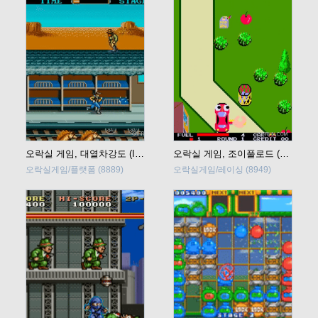
오락실 게임, 대열차강도 (Iron Horse) 바로 플레이
오락실 게임, 조이풀로드 (Joyful Road) 바로 플레이
오락실게임/플랫폼
(8889)
오락실게임/레이싱
(8949)