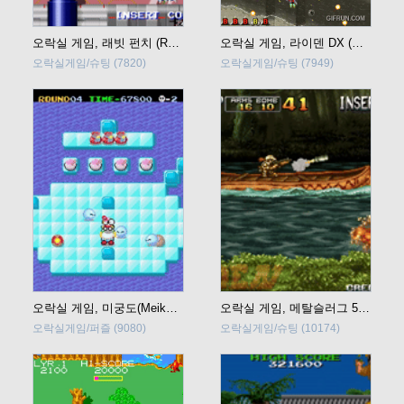
오락실 게임, 래빗 펀치 (Rabbit Punch) 바로 플레이
오락실 게임, 라이덴 DX (Raiden DX) 바로 플레이
오락실게임/슈팅
(7820)
오락실게임/슈팅
(7949)
오락실 게임, 미궁도(Meikyu Jima) 바로 플레이
오락실 게임, 메탈슬러그 5(Metal Slug 5) 바로 플레이
오락실게임/퍼즐
(9080)
오락실게임/슈팅
(10174)