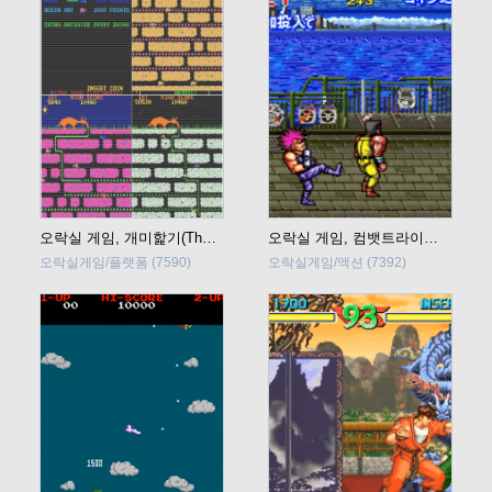
오락실 게임, 개미핥기(The Anteater) 바로 플레이
오락실 게임, 컴뱃트라이브즈 (The Combatribes) 바로 플레이
오락실게임/플랫폼
(7590)
오락실게임/액션
(7392)