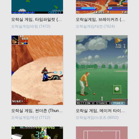
오락실 게임, 타임파일럿 (Time Pilot) 바로 플레이
오락실게임, 브레이커즈 (Breakers) 바로 플레이
오락실게임/슈팅
(7472)
오락실게임/대전
(7824)
오락실 게임, 썬더존 (Thunder Zone) 바로 플레이
오락실 게임, 메이저 타이틀 (Major Title) 바로 플레이
오락실게임/액션
(7712)
오락실게임/스포츠
(8052)