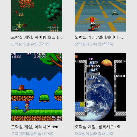
오락실 게임, 파이팅 호크 (Fighting Hawk) 바로 플레이
오락실 게임, 엘리게이터 헌트 (Alligator Hunt) 바로 플레이
오락실게임/슈팅
(7218)
오락실게임/슈팅
(6926)
오락실 게임, 아테나(Athena) 바로 플레이
오락실 게임, 블록시드 (Bloxeed) 바로 플레이
오락실게임/플랫폼
(7089)
오락실게임/퍼즐
(7293)