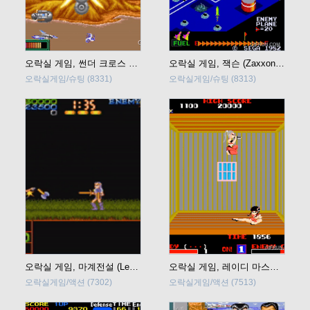
오락실 게임, 썬더 크로스 2 (Thunder Cross II) 바로 플레이
오락실 게임, 잭슨 (Zaxxon) 바로 플레이
오락실게임/슈팅
(8331)
오락실게임/슈팅
(8313)
오락실 게임, 마계전설 (Legend of Makai) 바로 플레이
오락실 게임, 레이디 마스터 오브 쿵푸 (Lady Master of Kung Fu) 바로 플레이
오락실게임/액션
(7302)
오락실게임/액션
(7513)