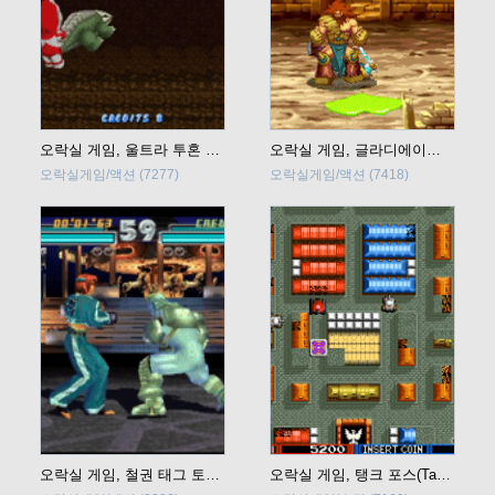
오락실 게임, 울트라 투혼 전설(Ultra Toukon Densetsu) 바로 플레이
오락실 게임, 글라디에이터 - 로드 오브 더 스워드 (The Gladiator - Road Of The Sword) 바로 플레이
오락실게임/액션
(7277)
오락실게임/액션
(7418)
오락실 게임, 철권 태그 토너먼트 (Tekken Tag Tournament) 바로 플레이
오락실 게임, 탱크 포스(Tank Force) 바로 플레이