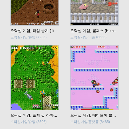
오락실 게임, 타임 솔져 (Time Soldiers) 바로 플레이
오락실 게임, 롬퍼스 (Rompers) 바로 플레이
오락실게임/슈팅
(7236)
오락실게임/퍼즐
(8633)
오락실 게임, 솔져 걸 아마존 (Soldier Girl Amazon) 바로 플레이
오락실 게임, 테디보이 블루스 (TeddyBoy Blues) 바로 플레이
오락실게임/슈팅
(8596)
오락실게임/플랫폼
(8485)