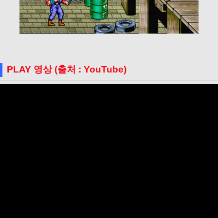
PLAY 영상 (출처 : YouTube)