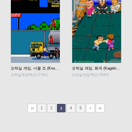
오락실 게임, 너클 죠 (Knuckle Joe) 바로 플레이
오락실 게임, 화격 (Kageki) 바로 플레이
오락실게임/액션
(7781)
오락실게임/액션
(7647)
1
2
4
5
3