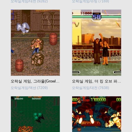
오락실게임/대전
(9282)
오락실게임/슈팅
(7169)
오락실 게임, 그라울(Growl) 바로 플레이
오락실 게임, 더 킹 오브 파이터즈 2002(The King of Fighters 2002) 바로 플레이
오락실게임/액션
(7209)
오락실게임/대전
(7638)