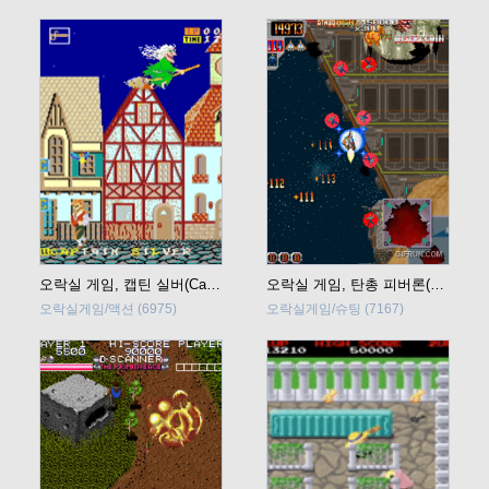
오락실 게임, 캡틴 실버(Captain Silver) 바로 플레이
오락실 게임, 탄총 피버론(Fever SOS) 바로 플레이
오락실게임/액션
(6975)
오락실게임/슈팅
(7167)