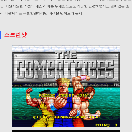
낌. 시원시원한 액션의 쾌감과 버튼 두개만으로도 가능한 간편하면서도 깊이있는 조
작/기술체계는 극찬할만하지만 어려운 난이도가 문제.
스크린샷