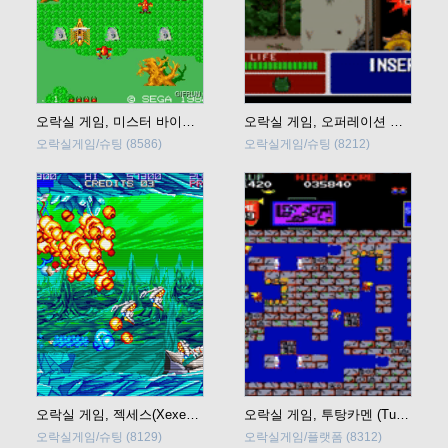
오락실 게임, 미스터 바이킹(Mister Viking) 바로 플레이
오락실 게임, 오퍼레이션 선더볼트(Operation Thunderbolt) 바로 플레이
오락실게임/슈팅
(8586)
오락실게임/슈팅
(8212)
오락실 게임, 젝세스(Xexex) 바로 플레이
오락실 게임, 투탕카멘 (Tutankham) 바로 플레이
오락실게임/슈팅
(8129)
오락실게임/플랫폼
(8312)