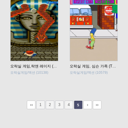
오락실 게임,락앤 레이지 (Rock'n Rage) 바로 플레이
오락실 게임, 심슨 가족 (The Simpsons) 바로 플레이
오락실게임/액션
(10138)
오락실게임/액션
(10579)
1
2
3
4
5