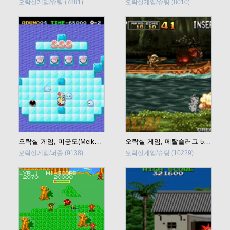
오락실게임/슈팅
(7881)
오락실게임/슈팅
(8010)
오락실 게임, 미궁도(Meikyu Jima) 바로 플레이
오락실 게임, 메탈슬러그 5(Metal Slug 5) 바로 플레이
오락실게임/퍼즐
(9138)
오락실게임/슈팅
(10229)