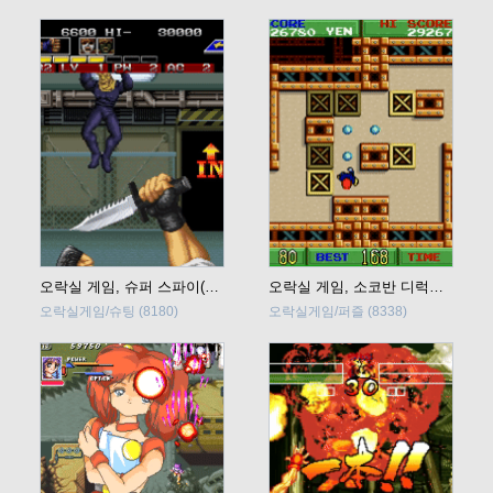
오락실 게임, 슈퍼 스파이(The Super Spy) 바로 플레이
오락실 게임, 소코반 디럭스(Souko Ban Deluxe) 바로 플레이
오락실게임/슈팅
(8180)
오락실게임/퍼즐
(8338)