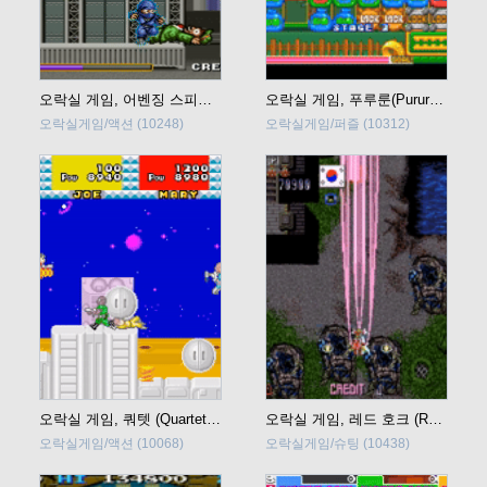
오락실 게임, 어벤징 스피릿(Avenging Spirit) 바로 플레이
오락실 게임, 푸루룬(Pururun) 바로 플레이
오락실게임/액션
(10248)
오락실게임/퍼즐
(10312)
오락실 게임, 쿼텟 (Quartet) 바로 플레이
오락실 게임, 레드 호크 (Red Hawk) 바로 플레이
오락실게임/액션
(10068)
오락실게임/슈팅
(10438)