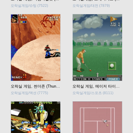
오락실게임/슈팅
(7522)
오락실게임/대전
(7879)
오락실 게임, 썬더존 (Thunder Zone) 바로 플레이
오락실 게임, 메이저 타이틀 (Major Title) 바로 플레이
오락실게임/액션
(7775)
오락실게임/스포츠
(8111)