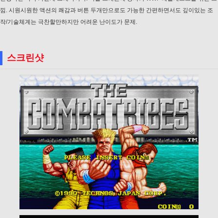
낌. 시원시원한 액션의 쾌감과 버튼 두개만으로도 가능한 간편하면서도 깊이있는 조
작/기술체계는 극찬할만하지만 어려운 난이도가 문제.
스크린샷