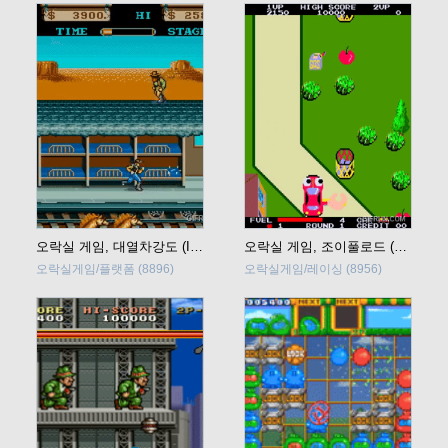
오락실 게임, 대열차강도 (Iron Horse) 바로 플레이
오락실 게임, 조이풀로드 (Joyful Road) 바로 플레이
오락실게임/플랫폼
(8896)
오락실게임/레이싱
(8956)