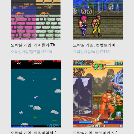
오락실 게임, 개미핥기(The Anteater) 바로 플레이
오락실 게임, 컴뱃트라이브즈 (The Combatribes) 바로 플레이
오락실게임/플랫폼
(7645)
오락실게임/액션
(7445)
오락실 게임, 타임파일럿 (Time Pilot) 바로 플레이
오락실게임, 브레이커즈 (Breakers) 바로 플레이