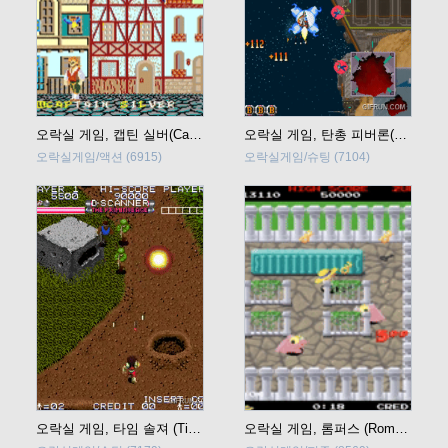
오락실 게임, 캡틴 실버(Captain Silver) 바로 플레이
오락실 게임, 탄총 피버론(Fever SOS) 바로 플레이
오락실게임/액션
(6915)
오락실게임/슈팅
(7104)
오락실 게임, 타임 솔져 (Time Soldiers) 바로 플레이
오락실 게임, 롬퍼스 (Rompers) 바로 플레이