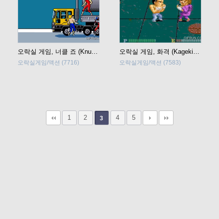
오락실 게임, 너클 죠 (Knuckle Joe) 바로 플레이
오락실 게임, 화격 (Kageki) 바로 플레이
오락실게임/액션
(7716)
오락실게임/액션
(7583)
1
2
4
5
3