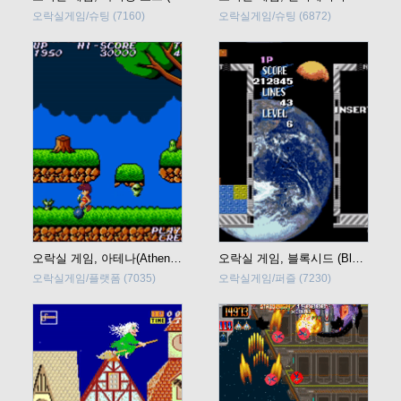
오락실게임/슈팅
(7160)
오락실게임/슈팅
(6872)
오락실 게임, 아테나(Athena) 바로 플레이
오락실 게임, 블록시드 (Bloxeed) 바로 플레이
오락실게임/플랫폼
(7035)
오락실게임/퍼즐
(7230)