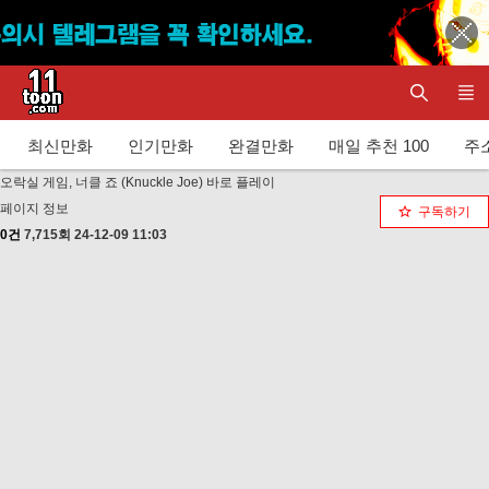
최신만화
인기만화
완결만화
매일 추천 100
주
오락실 게임, 너클 죠 (Knuckle Joe) 바로 플레이
페이지 정보
구독하기
0건
7,715회
24-12-09 11:03