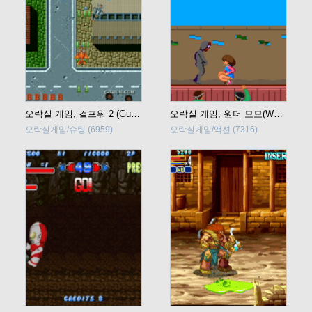
오락실 게임, 걸프워 2 (Gulf War II) 바로 플레이
오락실 게임, 원더 모모(Wonder Momo) 바로 플레이
오락실게임/슈팅
(6959)
오락실게임/액션
(7316)