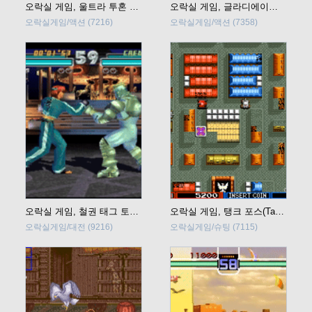
오락실 게임, 울트라 투혼 전설(Ultra Toukon Densetsu) 바로 플레이
오락실 게임, 글라디에이터 - 로드 오브 더 스워드 (The Gladiator - Road Of The Sword) 바로 플레이
오락실게임/액션
(7216)
오락실게임/액션
(7358)
오락실 게임, 철권 태그 토너먼트 (Tekken Tag Tournament) 바로 플레이
오락실 게임, 탱크 포스(Tank Force) 바로 플레이
오락실게임/대전
(9216)
오락실게임/슈팅
(7115)