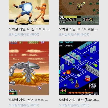
오락실 게임, 더 킹 오브 파이터즈 2000(The King of Fighters 2000) 바로 플레이
오락실 게임, 로스트 캐슬 인 다크미스트 (The Lost Castle In Darkmist) 바로 플레이
오락실게임/대전
(9960)
오락실게임/슈팅
(8402)
오락실 게임, 썬더 크로스 2 (Thunder Cross II) 바로 플레이
오락실 게임, 잭슨 (Zaxxon) 바로 플레이
오락실게임/슈팅
(8265)
오락실게임/슈팅
(8253)