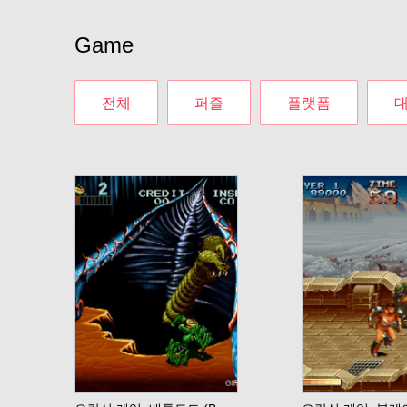
Game
전체
퍼즐
플랫폼