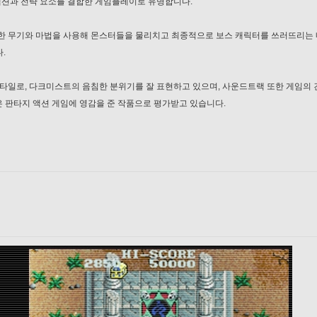
액션과 전략 요소를 결합한 게임플레이로 유명합니다.
한 무기와 마법을 사용해 몬스터들을 물리치고 최종적으로 보스 캐릭터를 쓰러뜨리는 내
.
 다크미스트의 음침한 분위기를 잘 표현하고 있으며, 사운드트랙 또한 게임의 긴장감을 고조시키는
은 판타지 액션 게임에 영감을 준 작품으로 평가받고 있습니다.