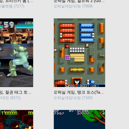
오락실 게임, 프리스키 톰 (Frisky Tom) 바로 플레이
오락실 게임, 걸프워 2 (Gulf War II) 바로 플레이
/플랫폼
(7177)
오락실게임/슈팅
(7009)
오락실 게임, 철권 태그 토너먼트 (Tekken Tag Tournament) 바로 플레이
오락실 게임, 탱크 포스(Tank Force) 바로 플레이
/대전
(9271)
오락실게임/슈팅
(7160)