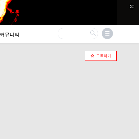
커뮤니티
구독하기