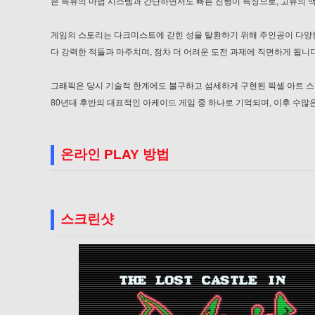
은 특유의 마법 시스템과 간단하면서도 빠른 진행이 특징으로, 고유의 
게임의 스토리는 다크미스트에 갇힌 성을 탈환하기 위해 주인공이 다양
다 강력한 적들과 마주치며, 점차 더 어려운 도전 과제에 직면하게 됩니다
그래픽은 당시 기술적 한계에도 불구하고 섬세하게 구현된 픽셀 아트 스타일로,
80년대 후반의 대표적인 아케이드 게임 중 하나로 기억되며, 이후 수많
온라인 PLAY 방법
스크린샷