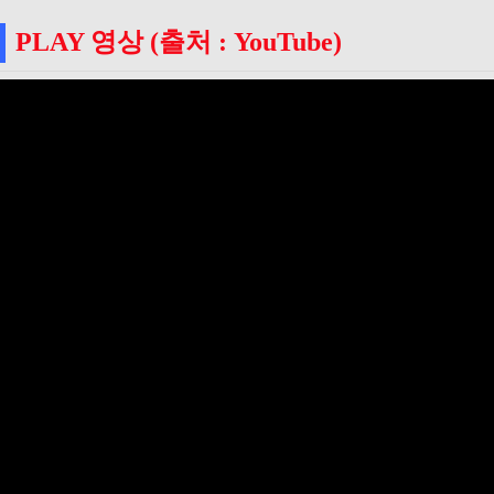
PLAY 영상 (출처 : YouTube)