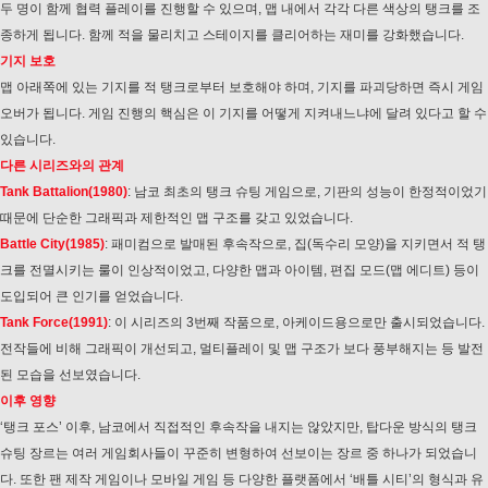
두 명이 함께 협력 플레이를 진행할 수 있으며, 맵 내에서 각각 다른 색상의 탱크를 조
종하게 됩니다. 함께 적을 물리치고 스테이지를 클리어하는 재미를 강화했습니다.
기지 보호
맵 아래쪽에 있는 기지를 적 탱크로부터 보호해야 하며, 기지를 파괴당하면 즉시 게임
오버가 됩니다. 게임 진행의 핵심은 이 기지를 어떻게 지켜내느냐에 달려 있다고 할 수
있습니다.
다른 시리즈와의 관계
Tank Battalion(1980)
: 남코 최초의 탱크 슈팅 게임으로, 기판의 성능이 한정적이었기
때문에 단순한 그래픽과 제한적인 맵 구조를 갖고 있었습니다.
Battle City(1985)
: 패미컴으로 발매된 후속작으로, 집(독수리 모양)을 지키면서 적 탱
크를 전멸시키는 룰이 인상적이었고, 다양한 맵과 아이템, 편집 모드(맵 에디트) 등이
도입되어 큰 인기를 얻었습니다.
Tank Force(1991)
: 이 시리즈의 3번째 작품으로, 아케이드용으로만 출시되었습니다.
전작들에 비해 그래픽이 개선되고, 멀티플레이 및 맵 구조가 보다 풍부해지는 등 발전
된 모습을 선보였습니다.
이후 영향
‘탱크 포스’ 이후, 남코에서 직접적인 후속작을 내지는 않았지만, 탑다운 방식의 탱크
슈팅 장르는 여러 게임회사들이 꾸준히 변형하여 선보이는 장르 중 하나가 되었습니
다. 또한 팬 제작 게임이나 모바일 게임 등 다양한 플랫폼에서 ‘배틀 시티’의 형식과 유