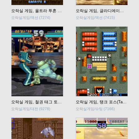
오락실 게임, 울트라 투혼 전설(Ultra Toukon Densetsu) 바로 플레이
오락실 게임, 글라디에이터 - 로드 오브 더 스워드 (The Gladiator - Road Of The Sword) 바로 플레이
오락실게임/액션
(7274)
오락실게임/액션
(7415)
오락실 게임, 철권 태그 토너먼트 (Tekken Tag Tournament) 바로 플레이
오락실 게임, 탱크 포스(Tank Force) 바로 플레이
오락실게임/대전
(9278)
오락실게임/슈팅
(7166)