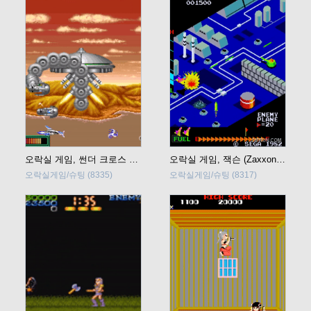
오락실 게임, 썬더 크로스 2 (Thunder Cross II) 바로 플레이
오락실 게임, 잭슨 (Zaxxon) 바로 플레이
오락실게임/슈팅
(8335)
오락실게임/슈팅
(8317)