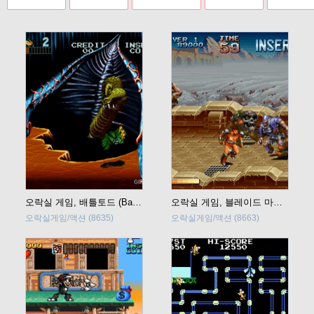
오락실 게임, 배틀토드 (Battletoads) 바로 플레이
오락실 게임, 블레이드 마스터 (Blade Master) 바로 플레이
오락실게임/액션
(8635)
오락실게임/액션
(8663)