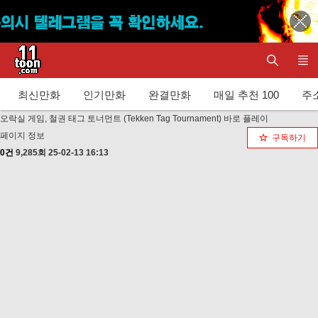
최신만화
인기만화
완결만화
매일 추천 100
주
오락실 게임, 철권 태그 토너먼트 (Tekken Tag Tournament) 바로 플레이
페이지 정보
구독하기
0건
9,285회
25-02-13 16:13