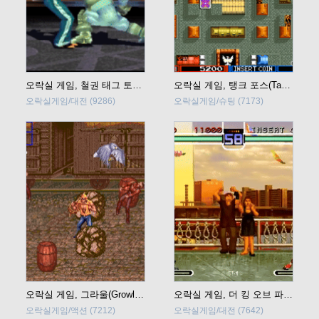
오락실 게임, 철권 태그 토너먼트 (Tekken Tag Tournament) 바로 플레이
오락실 게임, 탱크 포스(Tank Force) 바로 플레이
오락실게임/대전
(9286)
오락실게임/슈팅
(7173)
오락실 게임, 그라울(Growl) 바로 플레이
오락실 게임, 더 킹 오브 파이터즈 2002(The King of Fighters 2002) 바로 플레이
오락실게임/액션
(7212)
오락실게임/대전
(7642)