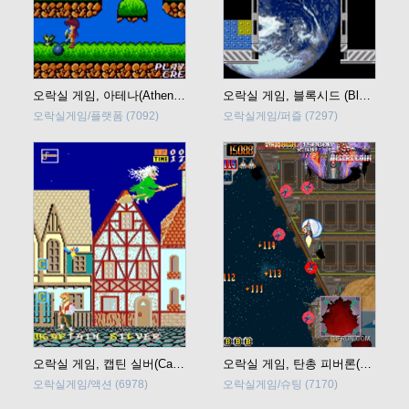
오락실 게임, 아테나(Athena) 바로 플레이
오락실 게임, 블록시드 (Bloxeed) 바로 플레이
오락실게임/플랫폼
(7092)
오락실게임/퍼즐
(7297)
오락실 게임, 캡틴 실버(Captain Silver) 바로 플레이
오락실 게임, 탄총 피버론(Fever SOS) 바로 플레이
오락실게임/액션
(6978)
오락실게임/슈팅
(7170)