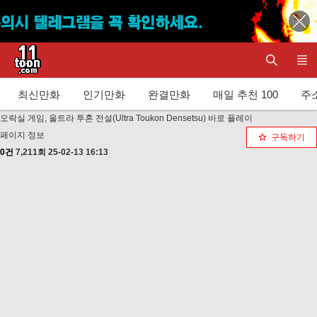
최신만화
인기만화
완결만화
매일 추천 100
주
오락실 게임, 울트라 투혼 전설(Ultra Toukon Densetsu) 바로 플레이
페이지 정보
구독하기
0건
7,211회
25-02-13 16:13