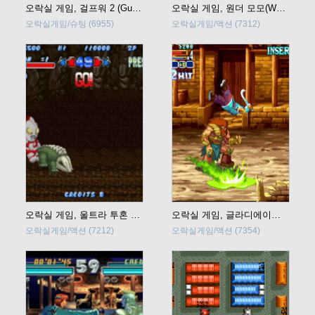
오락실 게임, 걸프워 2 (Gulf War II) 바로 플레이
오락실 게임, 원더 모모(Wonder Momo) 바로 플레이
오락실게임/슈팅
(6955)
오락실게임/액션
(7312)
오락실 게임, 울트라 투혼 전설(Ultra Toukon Densetsu) 바로 플레이
오락실 게임, 글라디에이터 - 로드 오브 더 스워드 (The Gladiator - Road Of The Sword) 바로 플레이
오락실게임/액션
(7212)
오락실게임/액션
(7354)