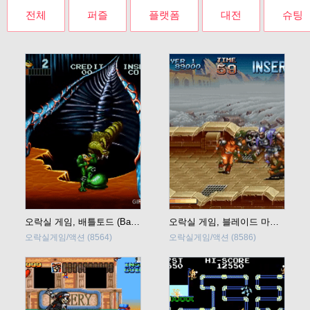
전체
퍼즐
플랫폼
대전
슈팅
오락실 게임, 배틀토드 (Battletoads) 바로 플레이
오락실 게임, 블레이드 마스터 (Blade Master) 바로 플레이
오락실게임/액션
(8564)
오락실게임/액션
(8586)