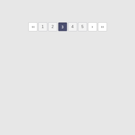
1
2
4
5
3
고객문의
toon11toon@outlook.com
업무 제휴 문의
toon11toon@outlook.com