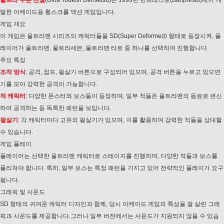
울트라 투혼 전설
(Ultra Toukon Densetsu)은 1993년 반프레스토(Banpresto)에서 개
발한 아케이드용 횡스크롤 액션 게임입니다.
게임 개요
이 게임은 울트라맨 시리즈의 캐릭터들을 SD(Super Deformed) 형태로 등장시켜, 플
레이어가 울트라맨, 울트라세븐, 울트라맨 타로 중 하나를 선택하여 진행합니다.
주요 특징
조작 방식
: 공격, 점프, 필살기 버튼으로 구성되어 있으며, 공격 버튼을 누르고 있으면
기를 모아 강력한 공격이 가능합니다.
적 캐릭터
: 다양한 몬스터와 보스들이 등장하며, 일부 적들은 울트라맨의 동료로 변신
하여 공격하는 등 독특한 패턴을 보입니다.
필살기
: 각 캐릭터마다 고유의 필살기가 있으며, 이를 활용하여 강력한 적들을 상대할
수 있습니다.
게임 플레이
플레이어는 선택한 울트라맨 캐릭터로 스테이지를 진행하며, 다양한 적들과 보스를
물리쳐야 합니다. 특히, 일부 보스는 특정 패턴을 가지고 있어 전략적인 플레이가 요구
됩니다.
그래픽 및 사운드
SD 형태의 귀여운 캐릭터 디자인과 함께, 당시 아케이드 게임의 특성을 잘 살린 그래
픽과 사운드를 제공합니다.그러나 일부 버전에서는 사운드가 지원되지 않을 수 있습