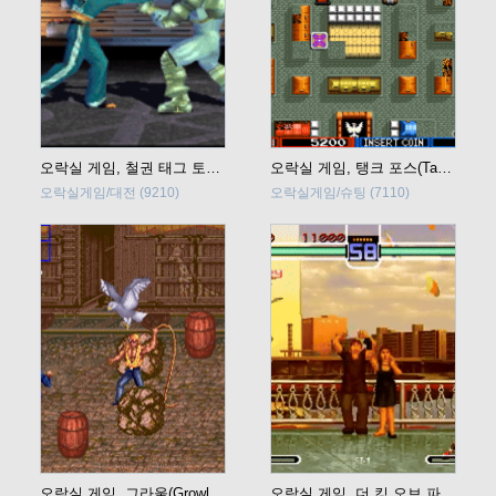
오락실 게임, 철권 태그 토너먼트 (Tekken Tag Tournament) 바로 플레이
오락실 게임, 탱크 포스(Tank Force) 바로 플레이
오락실게임/대전
(9210)
오락실게임/슈팅
(7110)
오락실 게임, 그라울(Growl) 바로 플레이
오락실 게임, 더 킹 오브 파이터즈 2002(The King of Fighters 2002) 바로 플레이