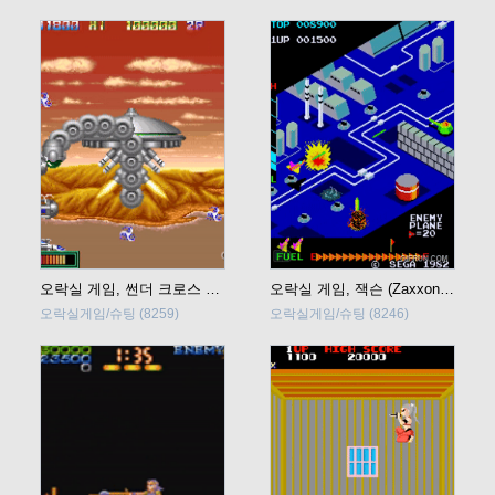
오락실 게임, 썬더 크로스 2 (Thunder Cross II) 바로 플레이
오락실 게임, 잭슨 (Zaxxon) 바로 플레이
오락실게임/슈팅
(8259)
오락실게임/슈팅
(8246)