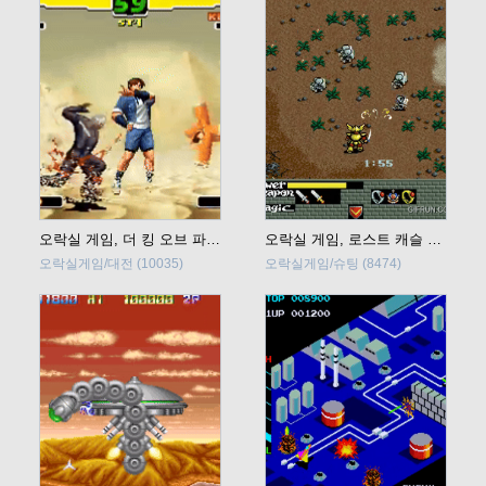
오락실 게임, 더 킹 오브 파이터즈 2000(The King of Fighters 2000) 바로 플레이
오락실 게임, 로스트 캐슬 인 다크미스트 (The Lost Castle In Darkmist) 바로 플레이
오락실게임/대전
(10035)
오락실게임/슈팅
(8474)