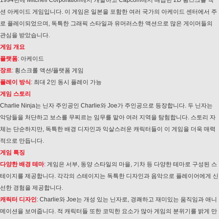
1994년에 Mitchell Corporation에서 개발하고 Capcom에서 배급한 2D 횡스크롤 액
션 아케이드 게임입니다. 이 게임은 일본을 포함한 여러 국가의 아케이드 센터에서 주
로 플레이되었으며, 독특한 그래픽 스타일과 유머러스한 액션으로 많은 게이머들의
관심을 받았습니다.
게임 개요
플랫폼
: 아케이드
장르
: 횡스크롤 액션/플랫폼 게임
플레이 방식
: 최대 2인 동시 플레이 가능
게임 스토리
Charlie Ninja는 닌자 주인공인 Charlie와 Joe가 주인공으로 등장합니다. 두 닌자는
악당들을 처단하고 보스를 무찌르는 임무를 맡아 여러 지역을 탐험합니다. 스토리 자
체는 단순하지만, 독특한 배경 디자인과 익살스러운 캐릭터들이 이 게임을 더욱 매력
적으로 만듭니다.
게임 특징
다양한 배경 테마
: 게임은 서부, 동양 스타일의 마을, 기차 등 다양한 테마로 구성된 스
테이지를 제공합니다. 각각의 스테이지는 독특한 디자인과 음악으로 플레이어에게 신
선한 경험을 제공합니다.
캐릭터 디자인
: Charlie와 Joe는 개성 있는 닌자로, 경쾌하고 재미있는 움직임과 애니
메이션을 보여줍니다. 적 캐릭터들 또한 코믹한 요소가 많아 게임의 분위기를 밝게 만