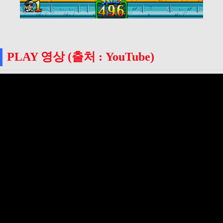
PLAY 영상 (출처 : YouTube)