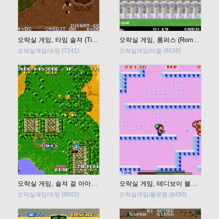
오락실 게임, 타임 솔져 (Time Soldiers) 바로 플레이
오락실 게임, 롬퍼스 (Rompers) 바로 플레이
오락실게임/슈팅
(7241)
오락실게임/퍼즐
(8638)
오락실 게임, 솔져 걸 아마존 (Soldier Girl Amazon) 바로 플레이
오락실 게임, 테디보이 블루스 (TeddyBoy Blues) 바로 플레이
오락실게임/슈팅
(8602)
오락실게임/플랫폼
(8490)