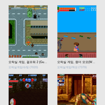
오락실 게임, 걸프워 2 (Gulf War II) 바로 플레이
오락실 게임, 원더 모모(Wonder Momo) 바로 플레이
오락실게임/슈팅
(7020)
오락실게임/액션
(7379)