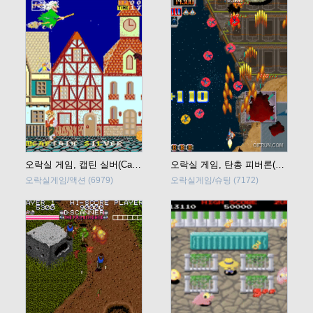
오락실 게임, 캡틴 실버(Captain Silver) 바로 플레이
오락실 게임, 탄총 피버론(Fever SOS) 바로 플레이
오락실게임/액션
(6979)
오락실게임/슈팅
(7172)