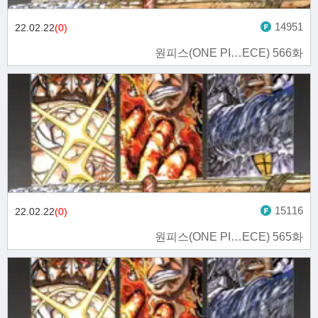
14951
22.02.22
(0)
원피스(ONE PI…ECE) 566화
15116
22.02.22
(0)
원피스(ONE PI…ECE) 565화