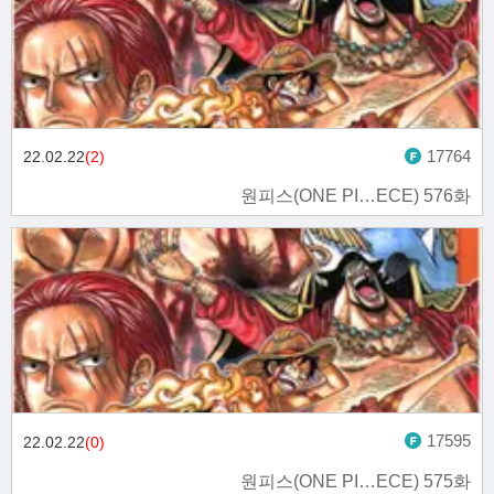
17764
22.02.22
(2)
원피스(ONE PI…ECE) 576화
17595
22.02.22
(0)
원피스(ONE PI…ECE) 575화