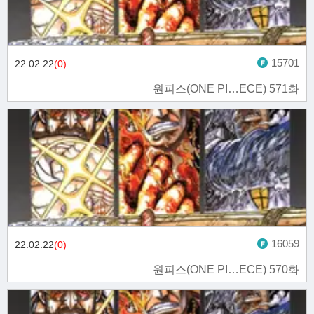
15701
22.02.22
(0)
원피스(ONE PI…ECE) 571화
16059
22.02.22
(0)
원피스(ONE PI…ECE) 570화