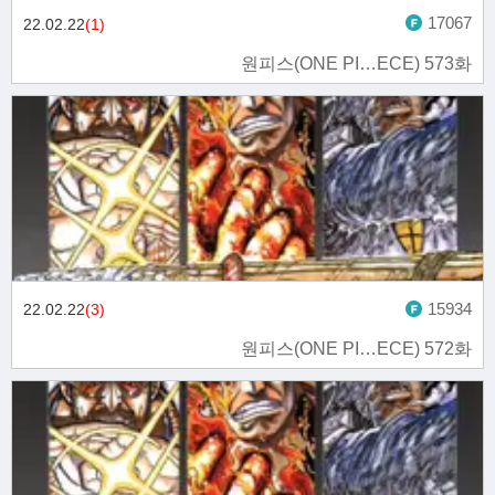
17067
22.02.22
(1)
원피스(ONE PI…ECE) 573화
15934
22.02.22
(3)
원피스(ONE PI…ECE) 572화