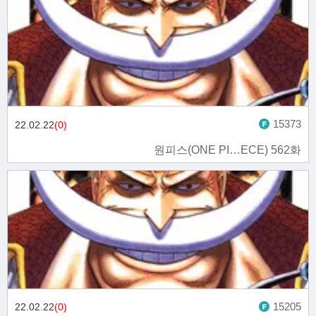
15373
22.02.22
(0)
원피스(ONE PI…ECE) 562화
15205
22.02.22
(0)