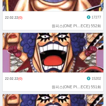
17277
22.02.22
(0)
원피스(ONE PI…ECE) 552화
15202
22.02.22
(0)
원피스(ONE PI…ECE) 551화