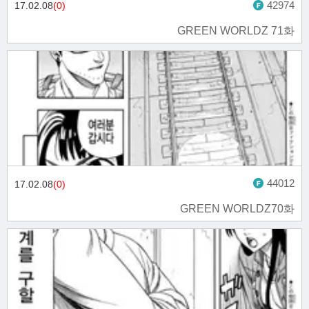
42974
17.02.08
(0)
GREEN WORLDZ 71화
44012
17.02.08
(0)
GREEN WORLDZ70화