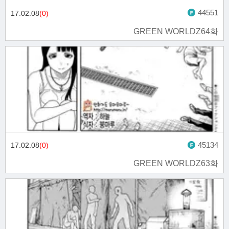
44551
17.02.08
(0)
GREEN WORLDZ64화
45134
17.02.08
(0)
GREEN WORLDZ63화