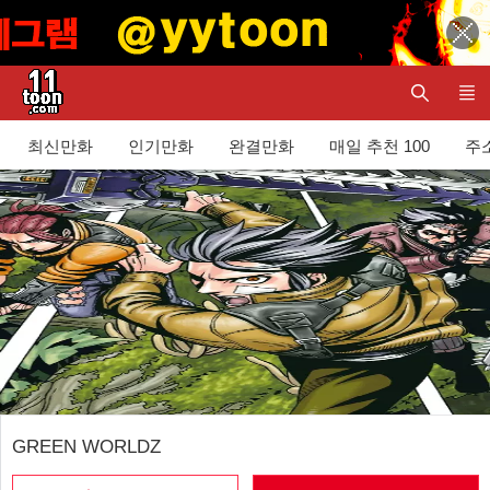
최신만화
인기만화
완결만화
매일 추천 100
주
GREEN WORLDZ