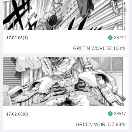
39744
17.02.08
(1)
GREEN WORLDZ 100화
39547
17.02.08
(0)
GREEN WORLDZ 99화