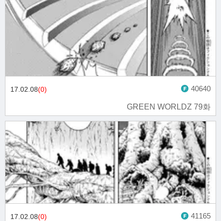
40640
17.02.08
(0)
GREEN WORLDZ 79화
41165
17.02.08
(0)