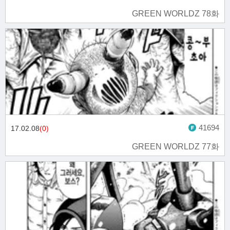
GREEN WORLDZ 78화
41694
17.02.08
(0)
GREEN WORLDZ 77화