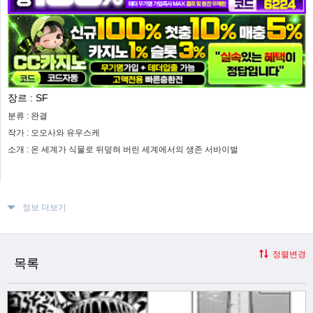
장르 :
SF
분류 :
완결
작가 :
오오사와 유우스케
소개 :
온 세계가 식물로 뒤덮혀 버린 세계에서의 생존 서바이벌
정보 더보기
정렬변경
목록