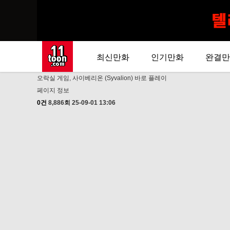
최신만화
인기만화
완결만
오락실 게임, 사이베리온 (Syvalion) 바로 플레이
페이지 정보
0건
8,886회
25-09-01 13:06