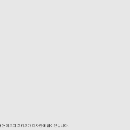
명한 미츠지 후키오가 디자인에 참여했습니다.